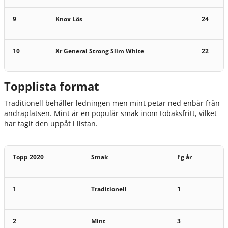
9
Knox Lös
24
10
Xr General Strong Slim White
22
Topplista format
Traditionell behåller ledningen men mint petar ned enbär från
andraplatsen. Mint är en populär smak inom tobaksfritt, vilket
har tagit den uppåt i listan.
Topp 2020
Smak
Fg år
1
Traditionell
1
2
Mint
3