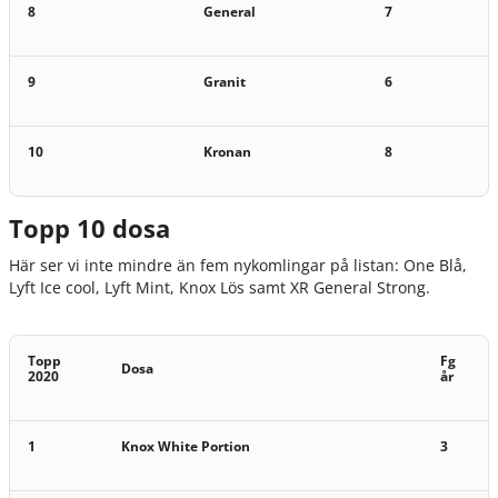
8
General
7
9
Granit
6
10
Kronan
8
Topp 10 dosa
Här ser vi inte mindre än fem nykomlingar på listan: One Blå,
Lyft Ice cool, Lyft Mint, Knox Lös samt XR General Strong.
Topp
Fg
Dosa
2020
år
1
Knox White Portion
3