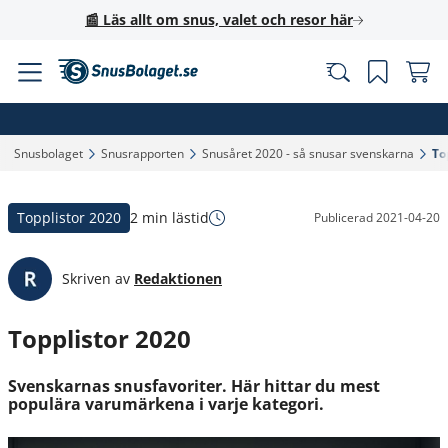
📰 Läs allt om snus, valet och resor här
Snusbolaget‎
Snusrapporten‎
Snusåret 2020 - så snusar svenskarna‎
To
Topplistor 2020
2 min lästid
Publicerad
2021-04-20
Skriven av
Redaktionen
Topplistor 2020
Svenskarnas snusfavoriter. Här hittar du mest
populära varumärkena i varje kategori.