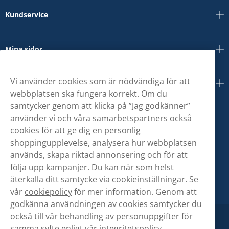
Kundservice
Mina sidor
Vi använder cookies som är nödvändiga för att
Om oss
webbplatsen ska fungera korrekt. Om du
samtycker genom att klicka på ”Jag godkänner”
använder vi och våra samarbetspartners också
cookies för att ge dig en personlig
shoppingupplevelse, analysera hur webbplatsen
används, skapa riktad annonsering och för att
följa upp kampanjer. Du kan när som helst
återkalla ditt samtycke via cookieinställningar. Se
vår
cookiepolicy
för mer information. Genom att
godkänna användningen av cookies samtycker du
också till vår behandling av personuppgifter för
samma syfte enligt vår
integritetspolicy.