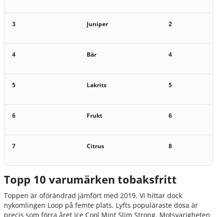
3
Juniper
2
4
Bär
4
5
Lakrits
5
6
Frukt
6
7
Citrus
8
Topp 10 varumärken tobaksfritt
Toppen är oförändrad jämfört med 2019. Vi hittar dock
nykomlingen Loop på femte plats. Lyfts populäraste dosa är
precis som förra året Ice Cool Mint Slim Strong. Motsvarigheten