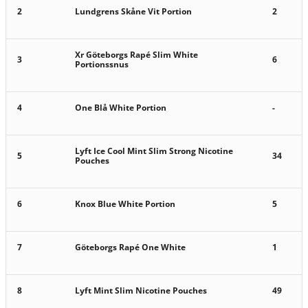
2
Lundgrens Skåne Vit Portion
2
Xr Göteborgs Rapé Slim White
3
6
Portionssnus
4
One Blå White Portion
-
Lyft Ice Cool Mint Slim Strong Nicotine
5
34
Pouches
6
Knox Blue White Portion
5
7
Göteborgs Rapé One White
1
8
Lyft Mint Slim Nicotine Pouches
49