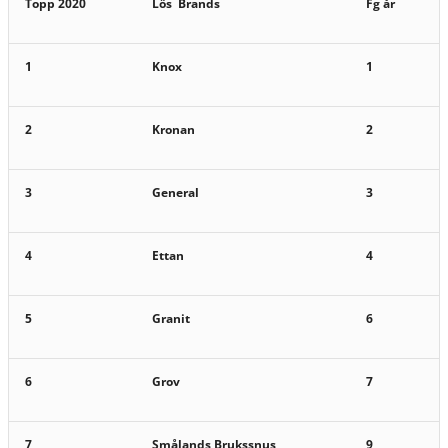
Topp 2020
Lös Brands
Fg år
1
Knox
1
2
Kronan
2
3
General
3
4
Ettan
4
5
Granit
6
6
Grov
7
7
Smålands Brukssnus
9