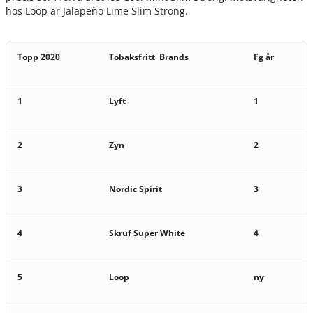
hos Loop är Jalapeño Lime Slim Strong.
Topp 2020
Tobaksfritt Brands
Fg år
1
Lyft
1
2
Zyn
2
3
Nordic Spirit
3
4
Skruf Super White
4
5
Loop
ny