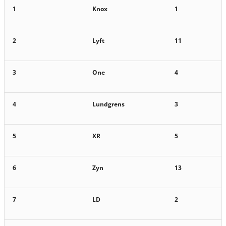
1
Knox
1
2
Lyft
11
3
One
4
4
Lundgrens
3
5
XR
5
6
Zyn
13
7
LD
2