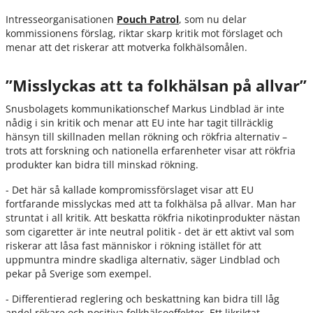
Intresseorganisationen
Pouch Patrol
, som nu delar
kommissionens förslag, riktar skarp kritik mot förslaget och
menar att det riskerar att motverka folkhälsomålen.
”Misslyckas att ta folkhälsan på allvar”
Snusbolagets kommunikationschef Markus Lindblad är inte
nådig i sin kritik och menar att EU inte har tagit tillräcklig
hänsyn till skillnaden mellan rökning och rökfria alternativ –
trots att forskning och nationella erfarenheter visar att rökfria
produkter kan bidra till minskad rökning.
- Det här så kallade kompromissförslaget visar att EU
fortfarande misslyckas med att ta folkhälsa på allvar. Man har
struntat i all kritik. Att beskatta rökfria nikotinprodukter nästan
som cigaretter är inte neutral politik - det är ett aktivt val som
riskerar att låsa fast människor i rökning istället för att
uppmuntra mindre skadliga alternativ, säger Lindblad och
pekar på Sverige som exempel.
- Differentierad reglering och beskattning kan bidra till låg
andel rökare och positiva folkhälsoeffekter. Ett likriktat