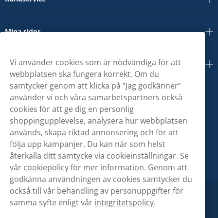
Mina sidor
Vi använder cookies som är nödvändiga för att
Om oss
webbplatsen ska fungera korrekt. Om du
samtycker genom att klicka på ”Jag godkänner”
använder vi och våra samarbetspartners också
cookies för att ge dig en personlig
shoppingupplevelse, analysera hur webbplatsen
används, skapa riktad annonsering och för att
följa upp kampanjer. Du kan när som helst
återkalla ditt samtycke via cookieinställningar. Se
vår
cookiepolicy
för mer information. Genom att
godkänna användningen av cookies samtycker du
också till vår behandling av personuppgifter för
samma syfte enligt vår
integritetspolicy.