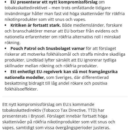
EU presenterar ett nytt kompromissförslag
om
tobaksskattedirektivet – men trots omfattande tidigare
invändningar håller man fast vid höga skattenivåer för rökfria
nikotinprodukter som vitt snus och vapes.
Kritiken är fortsatt stark.
Både medlemsländer, forskare
och branschaktörer menar att EU bortser från evidens och
nationella erfarenheter om rökfria alternativs roll i minskad
rökning.
Pouch Patrol och Snusbolaget varnar
för att förslaget
riskerar att motverka folkhälsomål och straffa mindre skadliga
produkter. Lindblad lyfter särskilt att EU ignorerar tydliga
skillnader mellan rökning och rökfria produkter.
Ett enhetligt EU
‑regelverk kan slå mot framgångsrika
nationella modeller,
som Sveriges, där differentierad
beskattning bidragit till låg andel rökare och positiva
folkhälsoeffekter.
Ett nytt kompromissförslag om EU:s kommande
tobaksskattedirektiv (Tobacco Tax Directive, TTD) har
presenterats i Bryssel. Förslaget innebär fortsatt höga
skattenivåer på rökfria nikotinprodukter som vitt snus och
vapes, samtidigt som vissa övergångsperioder justeras.