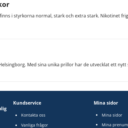
kor
Citron och mint
ns i styrkorna normal, stark och extra stark. Nikotinet frig
Äpple och mint
Spearmint, mynta och pepparmint
Lime, mango, kokos & chili
 Helsingborg. Med sina unika prillor har de utvecklat ett nyt
Kundservice
Mina sidor
lig
Kontakta oss
Mina sidor
Mina prenum
Vanliga frågor