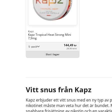
Kapz
Kapz Tropical Heat Strong Mini
7,9mg
144,49
kr
5 -pack
28,90 kr/st
Slut i lager
Vitt snus från Kapz
Kapz erbjuder ett vitt snus med en ny typ av pr
nikotinet måste man veta hur det är bundet
snabbare frisättning av nikotin och en varakt