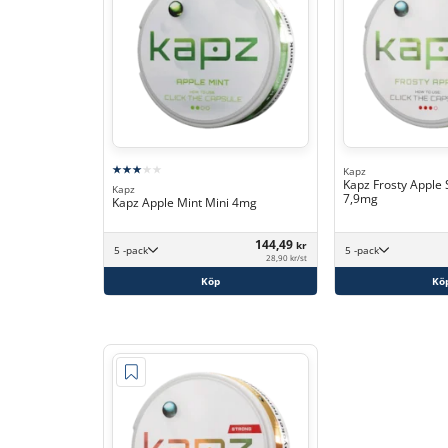
Kapz
Kapz Frosty Apple 
Kapz
7,9mg
Kapz Apple Mint Mini 4mg
144,49
kr
5 -pack
5 -pack
28,90 kr/st
Köp
Kö