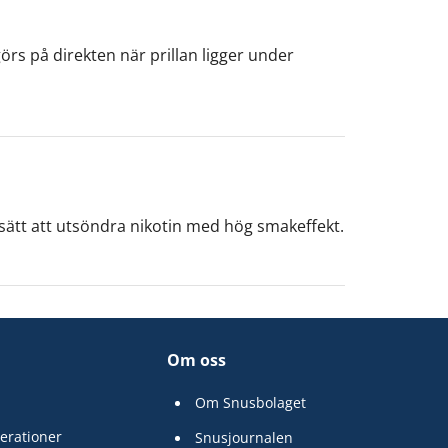
örs på direkten när prillan ligger under
t sätt att utsöndra nikotin med hög smakeffekt.
Om oss
Om Snusbolaget
erationer
Snusjournalen