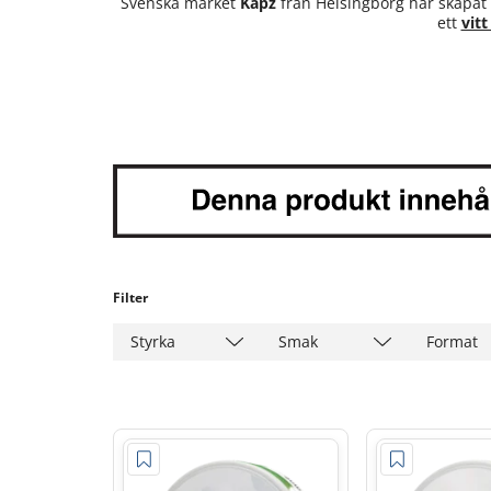
Svenska märket
Kapz
från Helsingborg har skapat e
ett
vitt
Filter
Styrka
Smak
Format