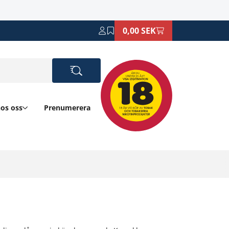
0,00 SEK
hos oss
Prenumerera