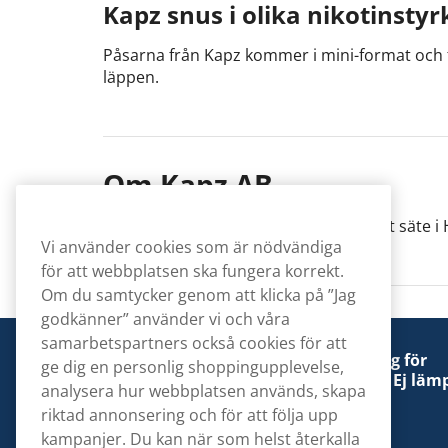
Kapz snus i olika nikotinstyr
Kapz Lemon Mint Mini (har utgått)
Påsarna från Kapz kommer i mini-format och fin
läppen.
Kapz Frosty Apple Mini Strong
Kapz Double Mint Mini
Om Kapz AB
Kapz Tropical Heat Mini Strong
Kapz AB är ett svenskt företag med sitt säte i
Vi använder cookies som är nödvändiga
för att webbplatsen ska fungera korrekt.
Om du samtycker genom att klicka på ”Jag
godkänner” använder vi och våra
samarbetspartners också cookies för att
Denna tobaksprodukt kan vara skadlig för
ge dig en personlig shoppingupplevelse,
hälsan och är beroendeframkallande. Ej lämp
analysera hur webbplatsen används, skapa
för personer under 18 år.
riktad annonsering och för att följa upp
kampanjer. Du kan när som helst återkalla