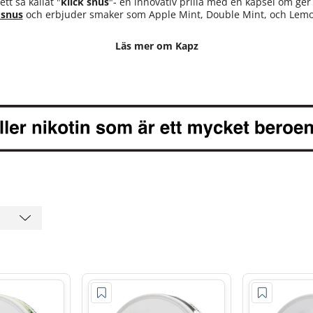
tt så kallat "
klick snus
"- en innovativ prilla med en kapsel om ger
 snus
och erbjuder smaker som Apple Mint, Double Mint, och Lemo
Läs mer om Kapz