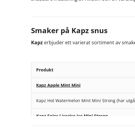
Smaker på Kapz snus
Kapz
erbjuder ett varierat sortiment av smaker
Produkt
Kapz Apple Mint Mini
Kapz Hot Watermelon Mint Mini Strong (har utgå
Kapz Spicy Licorice Ice Mini Strong
Kapz Frosty Mint Mini Extra Strong