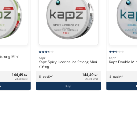
Strong Mini
Kapz
Kapz
Kapz Spicy Licorice Ice Strong Mini
Kapz Double Mi
7,9mg
144,49
144,49
kr
kr
5 -pack
5 -pack
28,90 kr/st
28,90 kr/st
p
Köp