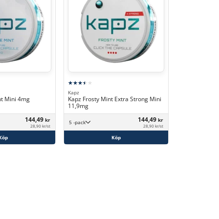
Kapz
nt Mini 4mg
Kapz Frosty Mint Extra Strong Mini
11,9mg
144,49
144,49
kr
kr
5 -pack
28,90 kr/st
28,90 kr/st
Köp
Köp