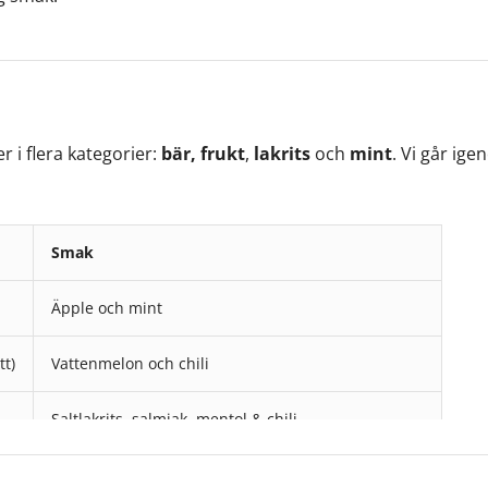
 i flera kategorier:
bär,
frukt
,
lakrits
och
mint
. Vi går ig
Smak
Äpple och mint
tt)
Vattenmelon och chili
Saltlakrits, salmiak, mentol & chili
Mint