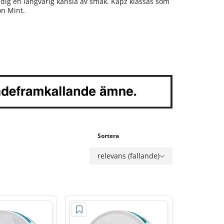
 dig en långvarig känsla av smak. Kapz klassas som
n Mint.
Sortera
relevans (fallande)