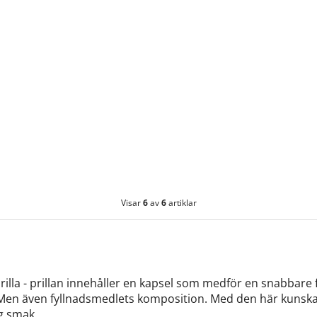
Visar
6
av
6
artiklar
illa - prillan innehåller en kapsel som medför en snabbare fr
. Men även fyllnadsmedlets komposition. Med den här kuns
ig smak.