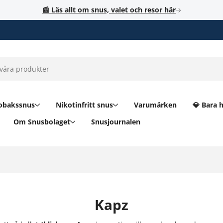
📰 Läs allt om snus, valet och resor här
obakssnus
Nikotinfritt snus
Varumärken
💎 Bara 
Om Snusbolaget
Snusjournalen
Kapz