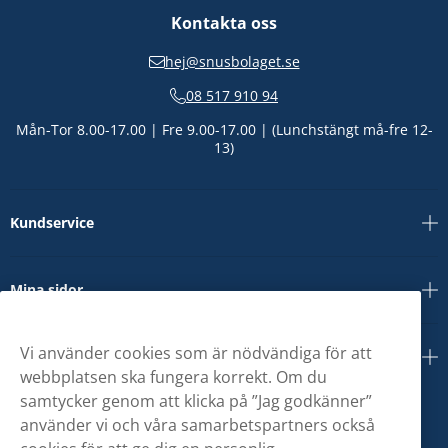
Kontakta oss
hej@snusbolaget.se
08 517 910 94
Mån-Tor 8.00-17.00 | Fre 9.00-17.00 | (Lunchstängt må-fre 12-
13)
Kundservice
Mina sidor
Vi använder cookies som är nödvändiga för att
Om oss
webbplatsen ska fungera korrekt. Om du
samtycker genom att klicka på ”Jag godkänner”
använder vi och våra samarbetspartners också