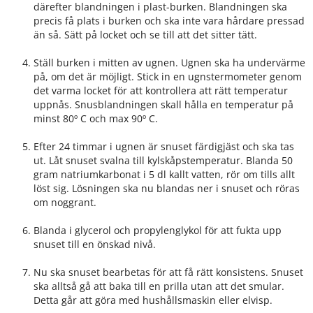
därefter blandningen i plast-burken. Blandningen ska
precis få plats i burken och ska inte vara hårdare pressad
än så. Sätt på locket och se till att det sitter tätt.
Ställ burken i mitten av ugnen. Ugnen ska ha undervärme
på, om det är möjligt. Stick in en ugnstermometer genom
det varma locket för att kontrollera att rätt temperatur
uppnås. Snusblandningen skall hålla en temperatur på
minst 80º C och max 90º C.
Efter 24 timmar i ugnen är snuset färdigjäst och ska tas
ut. Låt snuset svalna till kylskåpstemperatur. Blanda 50
gram natriumkarbonat i 5 dl kallt vatten, rör om tills allt
löst sig. Lösningen ska nu blandas ner i snuset och röras
om noggrant.
Blanda i glycerol och propylenglykol för att fukta upp
snuset till en önskad nivå.
Nu ska snuset bearbetas för att få rätt konsistens. Snuset
ska alltså gå att baka till en prilla utan att det smular.
Detta går att göra med hushållsmaskin eller elvisp.