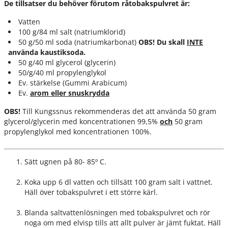
De tillsatser du behöver förutom råtobakspulvret är:
Vatten
100 g/84 ml salt (natriumklorid)
50 g/50 ml soda (natriumkarbonat)
OBS!
Du skall
INTE
använda kaustiksoda.
50 g/40 ml glycerol (glycerin)
50/g/40 ml propylenglykol
Ev. stärkelse (Gummi Arabicum)
Ev.
arom eller snuskrydda
OBS!
Till Kungssnus rekommenderas det att använda 50 gram
glycerol/glycerin med koncentrationen 99,5%
och
50 gram
propylenglykol med koncentrationen 100%.
Sätt ugnen på 80- 85º C.
Koka upp 6 dl vatten och tillsätt 100 gram salt i vattnet.
Häll över tobakspulvret i ett större kärl.
Blanda saltvattenlösningen med tobakspulvret och rör
noga om med elvisp tills att allt pulver är jämt fuktat. Häll