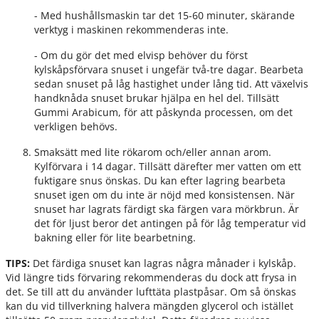
- Med hushållsmaskin tar det 15-60 minuter, skärande
verktyg i maskinen rekommenderas inte.
- Om du gör det med elvisp behöver du först
kylskåpsförvara snuset i ungefär två-tre dagar. Bearbeta
sedan snuset på låg hastighet under lång tid. Att växelvis
handknåda snuset brukar hjälpa en hel del. Tillsätt
Gummi Arabicum, för att påskynda processen, om det
verkligen behövs.
Smaksätt med lite rökarom och/eller annan arom.
Kylförvara i 14 dagar. Tillsätt därefter mer vatten om ett
fuktigare snus önskas. Du kan efter lagring bearbeta
snuset igen om du inte är nöjd med konsistensen. När
snuset har lagrats färdigt ska färgen vara mörkbrun. Är
det för ljust beror det antingen på för låg temperatur vid
bakning eller för lite bearbetning.
TIPS:
Det färdiga snuset kan lagras några månader i kylskåp.
Vid längre tids förvaring rekommenderas du dock att frysa in
det. Se till att du använder lufttäta plastpåsar. Om så önskas
kan du vid tillverkning halvera mängden glycerol och istället