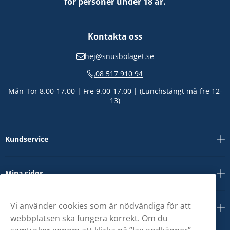
för personer under 18 år.
Kontakta oss
hej@snusbolaget.se
08 517 910 94
Mån-Tor 8.00-17.00 | Fre 9.00-17.00 | (Lunchstängt må-fre 12-
13)
Kundservice
Mina sidor
Vi använder cookies som är nödvändiga för att
Om oss
webbplatsen ska fungera korrekt. Om du