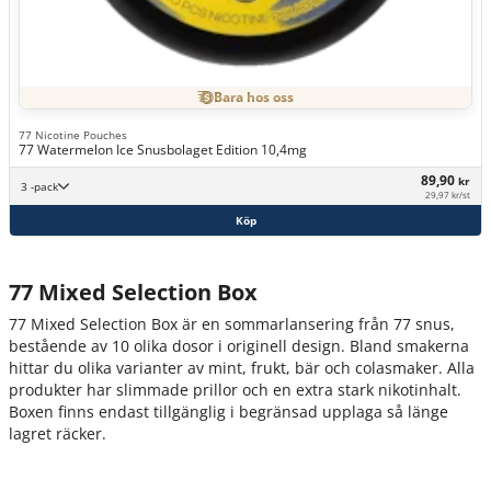
Bara hos oss
77 Nicotine Pouches
77 Watermelon Ice Snusbolaget Edition 10,4mg
89,90
kr
3 -pack
29,97 kr/st
Köp
77 Mixed Selection Box
77 Mixed Selection Box är en sommarlansering från 77 snus,
bestående av 10 olika dosor i originell design. Bland smakerna
hittar du olika varianter av mint, frukt, bär och colasmaker. Alla
produkter har slimmade prillor och en extra stark nikotinhalt.
Boxen finns endast tillgänglig i begränsad upplaga så länge
lagret räcker.