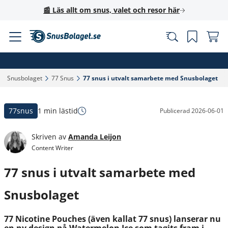
📰 Läs allt om snus, valet och resor här
Snusbolaget‎
77 Snus‎
77 snus i utvalt samarbete med Snusbolaget‎
77snus
1 min lästid
Publicerad
2026-06-01
Skriven av
Amanda Leijon
Content Writer
77 snus i utvalt samarbete med
Snusbolaget
77 Nicotine Pouches (även kallat 77 snus) lanserar nu