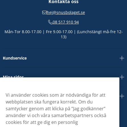
Kontakta oss
hej@snusbolaget.se
08 517 910 94
Mån-Tor 8.00-17.00 | Fre 9.00-17.00 | (Lunchstängt må-fre 12-
13)
Kundservice
Mina sidor
Vi använder cookies som är nödvändiga för att
Om oss
webbplatsen ska fungera korrekt. Om du
samtycker genom att klicka på ”Jag godkänner”
använder vi och våra samarbetspartners också
cookies för att ge dig en personlig